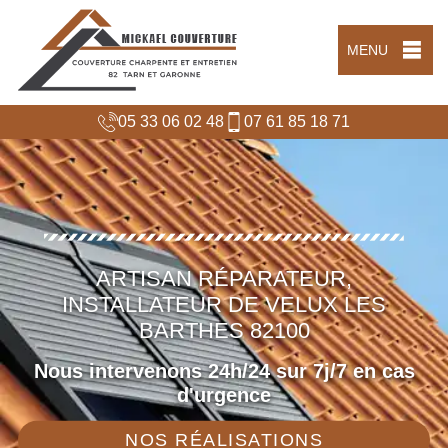
MENU
05 33 06 02 48
07 61 85 18 71
ARTISAN RÉPARATEUR,
INSTALLATEUR DE VELUX LES
BARTHES 82100
Nous intervenons 24h/24 sur 7j/7 en cas
d'urgence
NOS RÉALISATIONS