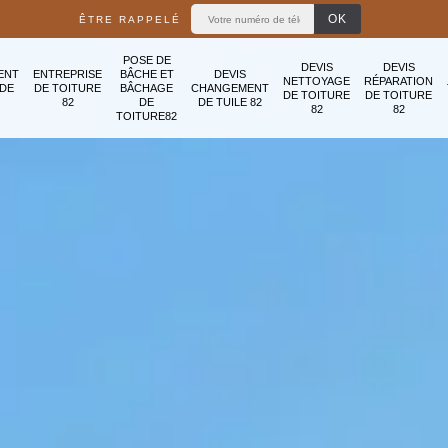
ÊTRE RAPPELÉ
POSE DE
DEVIS
DEVIS
ENT
ENTREPRISE
BÂCHE ET
DEVIS
NETTOYAGE
RÉPARATION
ADE
DE TOITURE
BÂCHAGE
CHANGEMENT
DE TOITURE
DE TOITURE
82
DE
DE TUILE 82
82
82
TOITURE82