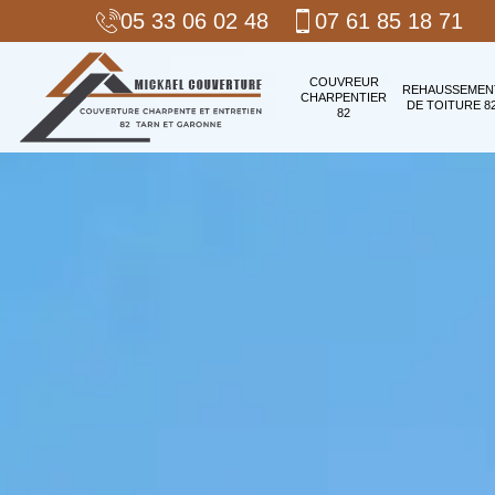
05 33 06 02 48
07 61 85 18 71
COUVREUR
REHAUSSEMEN
CHARPENTIER
DE TOITURE 8
82