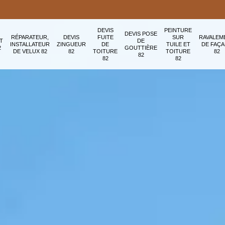
DEVIS
PEINTURE
DEVIS POSE
RÉPARATEUR,
DEVIS
FUITE
SUR
RAVALEM
T
DE
INSTALLATEUR
ZINGUEUR
DE
TUILE ET
DE FAÇ
2
GOUTTIÈRE
DE VELUX 82
82
TOITURE
TOITURE
82
82
82
82