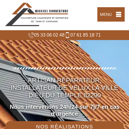
MENU
05 33 06 02 48
07 61 85 18 71
ARTISAN RÉPARATEUR,
INSTALLATEUR DE VELUX LA VILLE
DIEU DU TEMPLE 82290
Nous intervenons 24h/24 sur 7j/7 en cas
d'urgence
NOS RÉALISATIONS