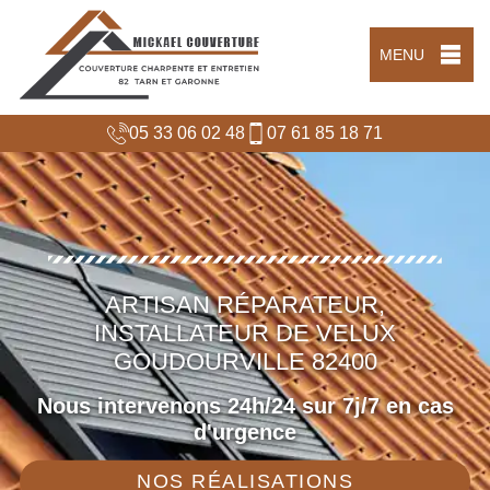
MENU
05 33 06 02 48
07 61 85 18 71
ARTISAN RÉPARATEUR,
INSTALLATEUR DE VELUX
GOUDOURVILLE 82400
Nous intervenons 24h/24 sur 7j/7 en cas
d'urgence
NOS RÉALISATIONS