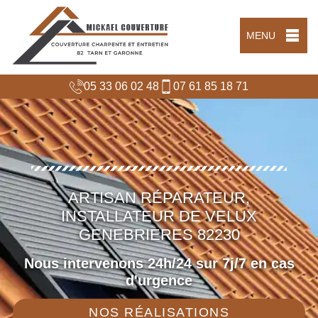
MENU
05 33 06 02 48
07 61 85 18 71
ARTISAN RÉPARATEUR,
INSTALLATEUR DE VELUX
GENEBRIERES 82230
Nous intervenons 24h/24 sur 7j/7 en cas
d'urgence
NOS RÉALISATIONS