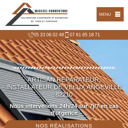
MENU
05 33 06 02 48
07 61 85 18 71
ARTISAN RÉPARATEUR,
INSTALLATEUR DE VELUX ANGEVILLE
82210
Nous intervenons 24h/24 sur 7j/7 en cas
d'urgence
NOS RÉALISATIONS