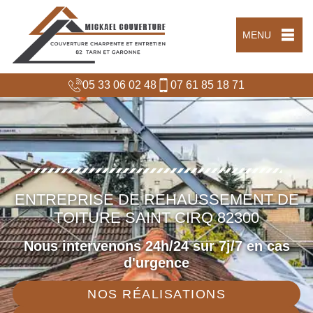
MENU
05 33 06 02 48
07 61 85 18 71
ENTREPRISE DE REHAUSSEMENT DE
TOITURE SAINT CIRQ 82300
Nous intervenons 24h/24 sur 7j/7 en cas
d'urgence
NOS RÉALISATIONS