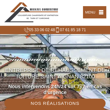
MENU
05 33 06 02 48
07 61 85 18 71
ENTREPRISE DE REHAUSSEMENT DE
TOITURE SAINT AIGNAN 82100
Nous intervenons 24h/24 sur 7j/7 en cas
d'urgence
NOS RÉALISATIONS