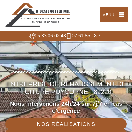
MENU
05 33 06 02 48
07 61 85 18 71
ENTREPRISE DE REHAUSSEMENT DE
TOITURE PUYCORNET 82220
Nous intervenons 24h/24 sur 7j/7 en cas
d'urgence
NOS RÉALISATIONS