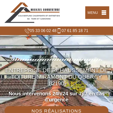
MENU
05 33 06 02 48
07 61 85 18 71
ENTREPRISE DE REHAUSSEMENT DE
TOITURE MIRAMONT DU QUERCY
82190
Nous intervenons 24h/24 sur 7j/7 en cas
d'urgence
NOS RÉALISATIONS