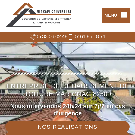
MENU
05 33 06 02 48
07 61 85 18 71
ENTREPRISE DE REHAUSSEMENT DE
TOITURE MARIGNAC 82500
Nous intervenons 24h/24 sur 7j/7 en cas
d'urgence
NOS RÉALISATIONS