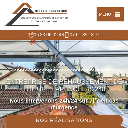
MENU
05 33 06 02 48
07 61 85 18 71
ENTREPRISE DE REHAUSSEMENT DE
TOITURE LAPENCHE 82240
Nous intervenons 24h/24 sur 7j/7 en cas
d'urgence
NOS RÉALISATIONS