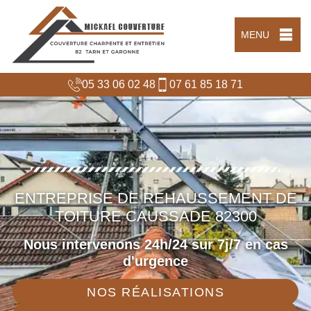
MENU
05 33 06 02 48
07 61 85 18 71
ENTREPRISE DE REHAUSSEMENT DE
TOITURE CAUSSADE 82300
Nous intervenons 24h/24 sur 7j/7 en cas
d'urgence
NOS RÉALISATIONS