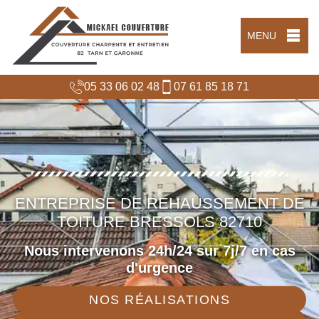
MENU
05 33 06 02 48
07 61 85 18 71
ENTREPRISE DE REHAUSSEMENT DE
TOITURE BRESSOLS 82710
Nous intervenons 24h/24 sur 7j/7 en cas
d'urgence
NOS RÉALISATIONS