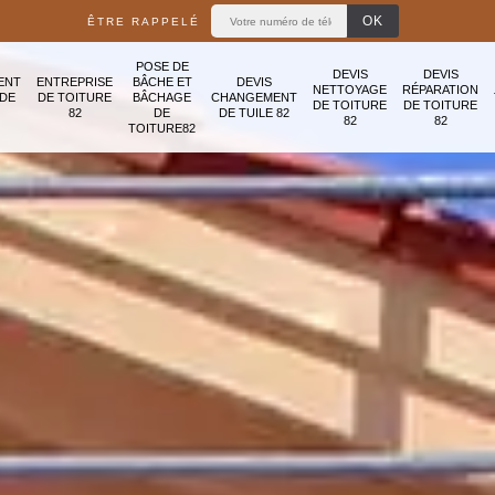
ÊTRE RAPPELÉ
POSE DE
DEVIS
DEVIS
ENT
ENTREPRISE
BÂCHE ET
DEVIS
NETTOYAGE
RÉPARATION
ADE
DE TOITURE
BÂCHAGE
CHANGEMENT
DE TOITURE
DE TOITURE
82
DE
DE TUILE 82
82
82
TOITURE82