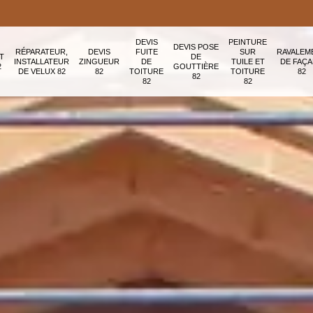
DEVIS
PEINTURE
DEVIS POSE
RÉPARATEUR,
DEVIS
FUITE
SUR
RAVALEM
T
DE
INSTALLATEUR
ZINGUEUR
DE
TUILE ET
DE FAÇ
2
GOUTTIÈRE
DE VELUX 82
82
TOITURE
TOITURE
82
82
82
82