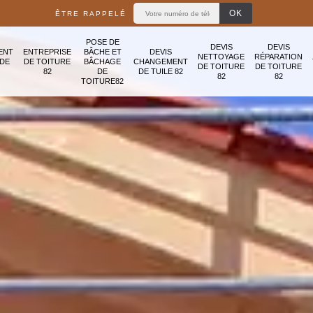
ÊTRE RAPPELÉ
POSE DE
DEVIS
DEVIS
ENT
ENTREPRISE
BÂCHE ET
DEVIS
NETTOYAGE
RÉPARATION
ADE
DE TOITURE
BÂCHAGE
CHANGEMENT
DE TOITURE
DE TOITURE
82
DE
DE TUILE 82
82
82
TOITURE82