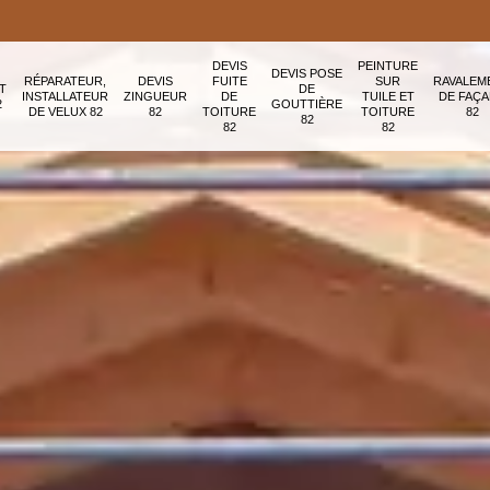
DEVIS
PEINTURE
DEVIS POSE
RÉPARATEUR,
DEVIS
FUITE
SUR
RAVALEM
T
DE
INSTALLATEUR
ZINGUEUR
DE
TUILE ET
DE FAÇ
2
GOUTTIÈRE
DE VELUX 82
82
TOITURE
TOITURE
82
82
82
82