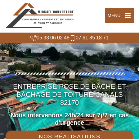
MENU
05 33 06 02 48
07 61 85 18 71
ENTREPRISE POSE DE BÂCHE ET
BÂCHAGE DE TOITURE CANALS
82170
Nous intervenons 24h/24 sur 7j/7 en cas
d'urgence
NOS RÉALISATIONS