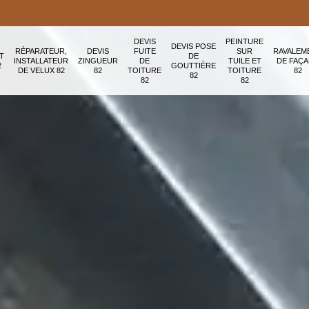
DEVIS
PEINTURE
DEVIS POSE
RÉPARATEUR,
DEVIS
FUITE
SUR
RAVALEM
T
DE
INSTALLATEUR
ZINGUEUR
DE
TUILE ET
DE FAÇ
2
GOUTTIÈRE
DE VELUX 82
82
TOITURE
TOITURE
82
82
82
82