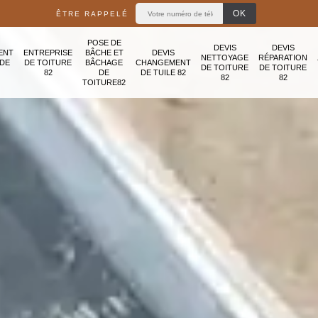
ÊTRE RAPPELÉ
POSE DE
DEVIS
DEVIS
ENT
ENTREPRISE
BÂCHE ET
DEVIS
NETTOYAGE
RÉPARATION
ADE
DE TOITURE
BÂCHAGE
CHANGEMENT
DE TOITURE
DE TOITURE
82
DE
DE TUILE 82
82
82
TOITURE82