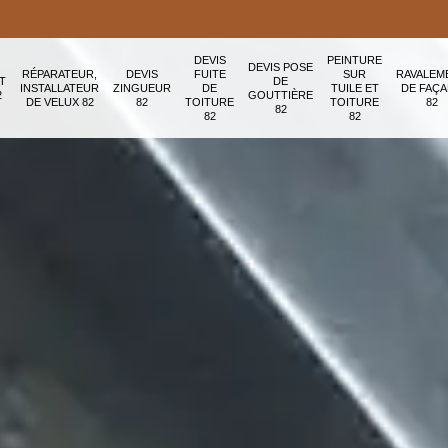
DEVIS
PEINTURE
DEVIS POSE
RÉPARATEUR,
DEVIS
FUITE
SUR
RAVALEM
T
DE
INSTALLATEUR
ZINGUEUR
DE
TUILE ET
DE FAÇ
2
GOUTTIÈRE
DE VELUX 82
82
TOITURE
TOITURE
82
82
82
82