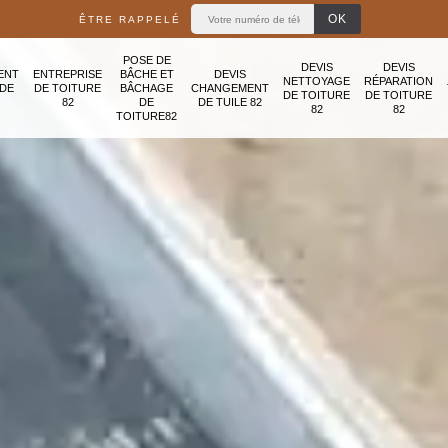
ÊTRE RAPPELÉ
POSE DE
DEVIS
DEVIS
ENT
ENTREPRISE
BÂCHE ET
DEVIS
NETTOYAGE
RÉPARATION
ADE
DE TOITURE
BÂCHAGE
CHANGEMENT
DE TOITURE
DE TOITURE
82
DE
DE TUILE 82
82
82
TOITURE82