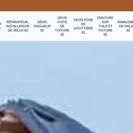
DEVIS
PEINTURE
DEVIS POSE
RÉPARATEUR,
DEVIS
FUITE
SUR
RAVALEM
T
DE
INSTALLATEUR
ZINGUEUR
DE
TUILE ET
DE FAÇ
2
GOUTTIÈRE
DE VELUX 82
82
TOITURE
TOITURE
82
82
82
82