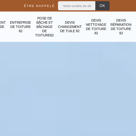
ÊTRE RAPPELÉ
POSE DE
DEVIS
DEVIS
ENT
ENTREPRISE
BÂCHE ET
DEVIS
NETTOYAGE
RÉPARATION
ADE
DE TOITURE
BÂCHAGE
CHANGEMENT
DE TOITURE
DE TOITURE
82
DE
DE TUILE 82
82
82
TOITURE82