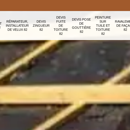
DEVIS
PEINTURE
DEVIS POSE
RÉPARATEUR,
DEVIS
FUITE
SUR
RAVALEM
T
DE
INSTALLATEUR
ZINGUEUR
DE
TUILE ET
DE FAÇ
2
GOUTTIÈRE
DE VELUX 82
82
TOITURE
TOITURE
82
82
82
82