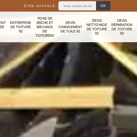
ÊTRE RAPPELÉ
POSE DE
DEVIS
DEVIS
ENT
ENTREPRISE
BÂCHE ET
DEVIS
NETTOYAGE
RÉPARATION
ADE
DE TOITURE
BÂCHAGE
CHANGEMENT
DE TOITURE
DE TOITURE
82
DE
DE TUILE 82
82
82
TOITURE82