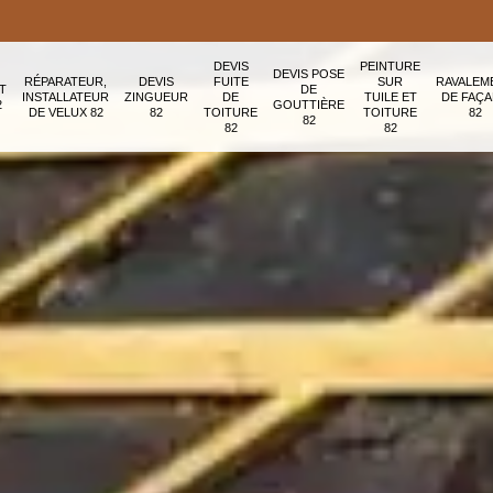
DEVIS
PEINTURE
DEVIS POSE
RÉPARATEUR,
DEVIS
FUITE
SUR
RAVALEM
T
DE
INSTALLATEUR
ZINGUEUR
DE
TUILE ET
DE FAÇ
2
GOUTTIÈRE
DE VELUX 82
82
TOITURE
TOITURE
82
82
82
82