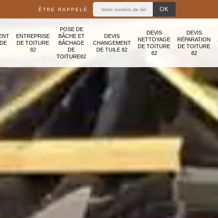
ÊTRE RAPPELÉ
POSE DE
DEVIS
DEVIS
ENT
ENTREPRISE
BÂCHE ET
DEVIS
NETTOYAGE
RÉPARATION
ADE
DE TOITURE
BÂCHAGE
CHANGEMENT
DE TOITURE
DE TOITURE
82
DE
DE TUILE 82
82
82
TOITURE82