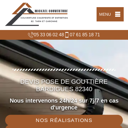
MENU
05 33 06 02 48
07 61 85 18 71
DEVIS POSE DE GOUTTIÈRE
BARDIGUES 82340
Nous intervenons 24h/24 sur 7j/7 en cas
d'urgence
NOS RÉALISATIONS