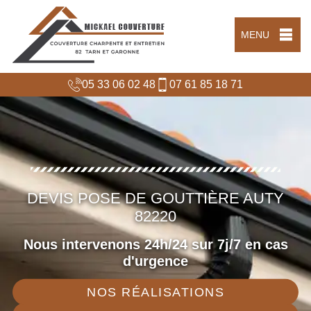
MENU
05 33 06 02 48
07 61 85 18 71
DEVIS POSE DE GOUTTIÈRE AUTY
82220
Nous intervenons 24h/24 sur 7j/7 en cas
d'urgence
NOS RÉALISATIONS