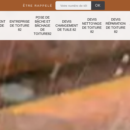
ÊTRE RAPPELÉ
POSE DE
DEVIS
DEVIS
ENT
ENTREPRISE
BÂCHE ET
DEVIS
NETTOYAGE
RÉPARATION
ADE
DE TOITURE
BÂCHAGE
CHANGEMENT
DE TOITURE
DE TOITURE
82
DE
DE TUILE 82
82
82
TOITURE82