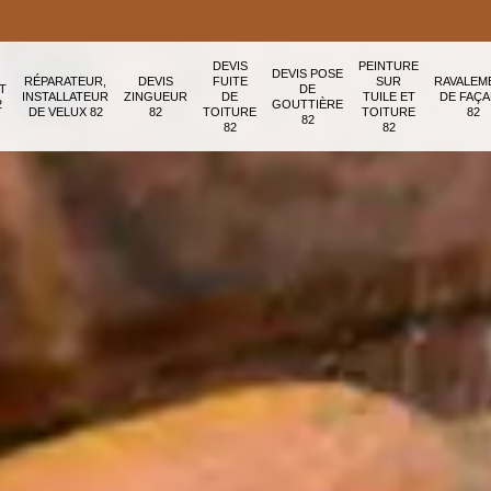
DEVIS
PEINTURE
DEVIS POSE
RÉPARATEUR,
DEVIS
FUITE
SUR
RAVALEM
T
DE
INSTALLATEUR
ZINGUEUR
DE
TUILE ET
DE FAÇ
2
GOUTTIÈRE
DE VELUX 82
82
TOITURE
TOITURE
82
82
82
82