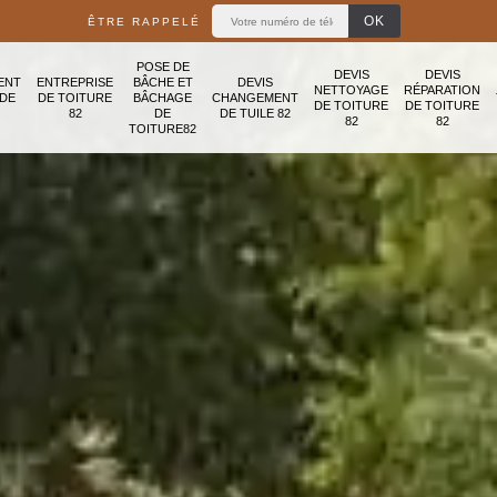
ÊTRE RAPPELÉ
POSE DE
DEVIS
DEVIS
ENT
ENTREPRISE
BÂCHE ET
DEVIS
NETTOYAGE
RÉPARATION
ADE
DE TOITURE
BÂCHAGE
CHANGEMENT
DE TOITURE
DE TOITURE
82
DE
DE TUILE 82
82
82
TOITURE82