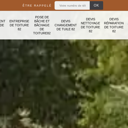
ÊTRE RAPPELÉ
POSE DE
DEVIS
DEVIS
ENT
ENTREPRISE
BÂCHE ET
DEVIS
NETTOYAGE
RÉPARATION
ADE
DE TOITURE
BÂCHAGE
CHANGEMENT
DE TOITURE
DE TOITURE
82
DE
DE TUILE 82
82
82
TOITURE82