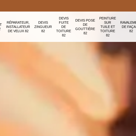
DEVIS
PEINTURE
DEVIS POSE
RÉPARATEUR,
DEVIS
FUITE
SUR
RAVALEM
T
DE
INSTALLATEUR
ZINGUEUR
DE
TUILE ET
DE FAÇ
2
GOUTTIÈRE
DE VELUX 82
82
TOITURE
TOITURE
82
82
82
82