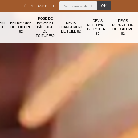
ÊTRE RAPPELÉ
POSE DE
DEVIS
DEVIS
ENT
ENTREPRISE
BÂCHE ET
DEVIS
NETTOYAGE
RÉPARATION
ADE
DE TOITURE
BÂCHAGE
CHANGEMENT
DE TOITURE
DE TOITURE
82
DE
DE TUILE 82
82
82
TOITURE82